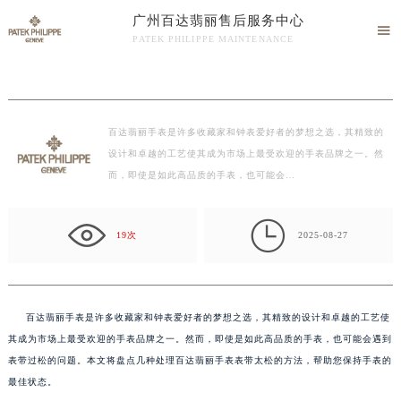
广州百达翡丽售后服务中心
当前位置：
广州百达翡丽售后服务中心
>
文章
> 百达翡丽手表表带太松处理技巧盘点

PATEK PHILIPPE MAINTENANCE
百达翡丽手表表带太松处理技巧盘点
广州百达翡丽售后服务中心竭诚为您服务！
百达翡丽手表是许多收藏家和钟表爱好者的梦想之选，其精致的
设计和卓越的工艺使其成为市场上最受欢迎的手表品牌之一。然
而，即使是如此高品质的手表，也可能会…

19次
2025-08-27
百达翡丽手表是许多收藏家和钟表爱好者的梦想之选，其精致的设计和卓越的工艺使
其成为市场上最受欢迎的手表品牌之一。然而，即使是如此高品质的手表，也可能会遇到
表带过松的问题。本文将盘点几种处理百达翡丽手表表带太松的方法，帮助您保持手表的
最佳状态。